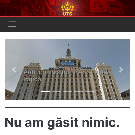
Anticomunismul, o eroare de
Previous
Next
logică
Nu am găsit nimic.